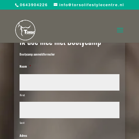
0643904226
info@torsolifestylecentre.nl
Ik doe mee met Bootycamp
Bootycamp aanmeldformulier
Naam
*
First
Last
Adres