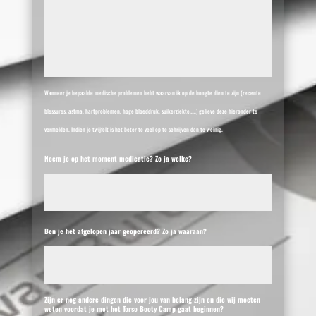
Wanneer je bepaalde medische problemen hebt waarvan ik op de hoogte dien te zijn (recente
blessures, astma, hartproblemen, hoge bloeddruk, suikerziekte,….) gelieve deze hieronder te
vermelden. Indien je twijfelt is het beter te veel op te schrijven dan te weinig.
Neem je op het moment medicatie? Zo ja welke?
Ben je het afgelopen jaar geopereerd? Zo ja waaraan?
Zijn er nog andere dingen die voor jou van belang zijn en die wij moeten
weten voordat je met het Torso Booty Camp gaat beginnen?