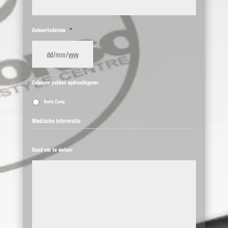
Geboortedatum
*
DD
Gekozen pakket opdrachtgever
slash
MM
Booty Camp
slash
Medische informatie
YYYY
Goed om te weten: