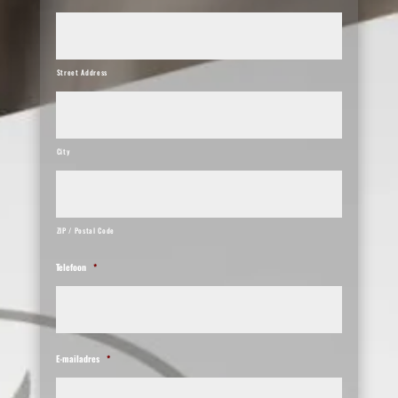
Street Address
City
ZIP / Postal Code
Telefoon
*
E-mailadres
*