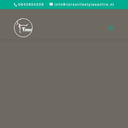
0643904226
info@torsolifestylecentre.nl
© 2021 Torso LifeStyle Centre Almere |
Algemene Voorwaarden