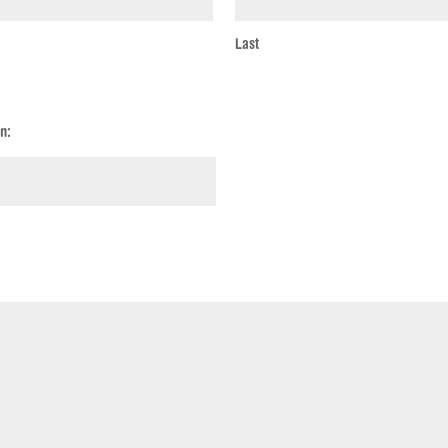
Last
n: