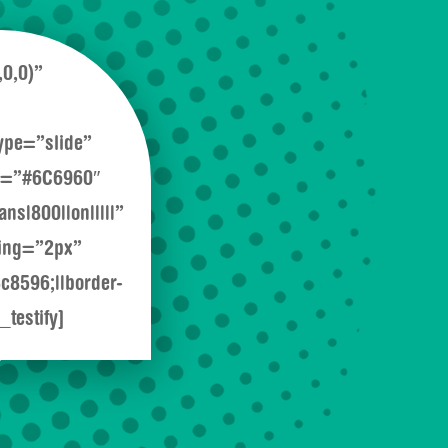
0,0)”
ype=”slide”
or=”#6C6960″
s|800||on|||||”
cing=”2px”
8596;||border-
testify]