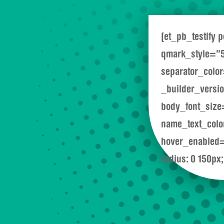
[et_pb_testify
qmark_style=”
separator_colo
_builder_versi
body_font_size
name_text_colo
hover_enabled=
radius: 0 150px