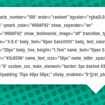
 posts_number=”100″ order=”random” bgcolor=”rgba(0,0,
5″ qmark_color=”#00AF92″ show_separator=”on”
r=”#00AF92″ show_testimonial_image=”off” transition_t
on=”4.9.4″ body_font=”Open Sans||||||||” body_text_col
=”20px” body_line_height=”1.7em” name_font=”Open San
r=”#3c8596″ name_font_size=”18px” name_letter_spa
”0″ custom_css_main_element=”border: 3px dashed #3c
;||padding: 75px 40px 50px;” sticky_enabled=”0″][/et_pb_